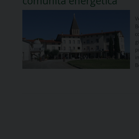
comunità energetica
V
B
c
g
p
i
B