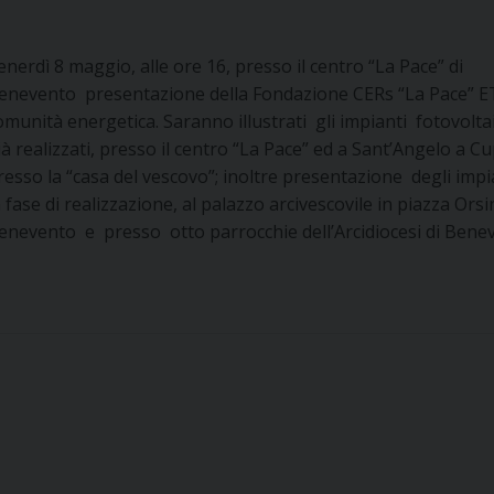
enerdì 8 maggio, alle ore 16, presso il centro “La Pace” di
enevento presentazione della Fondazione CERs “La Pace” E
omunità energetica. Saranno illustrati gli impianti fotovoltai
ià realizzati, presso il centro “La Pace” ed a Sant’Angelo a C
resso la “casa del vescovo”; inoltre presentazione degli impi
n fase di realizzazione, al palazzo arcivescovile in piazza Orsi
enevento e presso otto parrocchie dell’Arcidiocesi di Bene