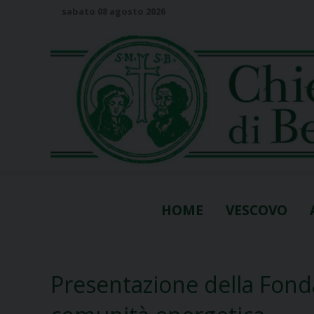
S
sabato 08 agosto 2026
k
i
p
t
o
c
o
n
t
e
n
HOME
VESCOVO
t
Presentazione della Fond