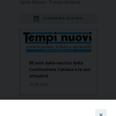
Santa Messa – Trevico (Ariano)
PLANNING DIOCESI
80 anni dalla nascita della
Costituzione italiana e la sua
attualità
03 06 2026
Dove siamo
contatti