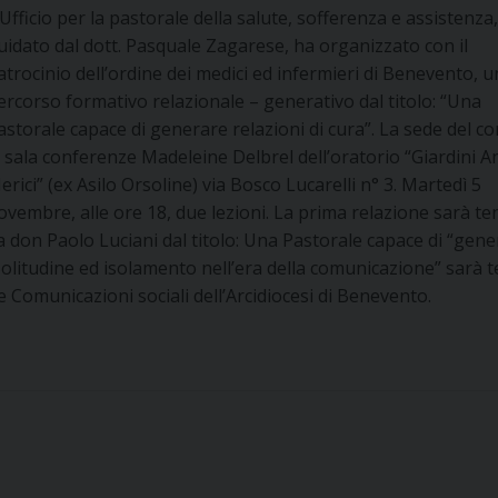
’Ufficio per la pastorale della salute, sofferenza e assistenza
uidato dal dott. Pasquale Zagarese, ha organizzato con il
atrocinio dell’ordine dei medici ed infermieri di Benevento, u
ercorso formativo relazionale – generativo dal titolo: “Una
astorale capace di generare relazioni di cura”. La sede del co
a sala conferenze Madeleine Delbrel dell’oratorio “Giardini A
erici” (ex Asilo Orsoline) via Bosco Lucarelli n° 3. Martedì 5
ovembre, alle ore 18, due lezioni. La prima relazione sarà te
a don Paolo Luciani dal titolo: Una Pastorale capace di “gene
“Solitudine ed isolamento nell’era della comunicazione” sarà 
 Comunicazioni sociali dell’Arcidiocesi di Benevento.