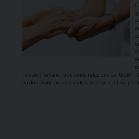
L
g
p
p
p
l
M
n
d
relazioni umane; la seconda relazione dal titolo : 
da don Maurizio Sperandeo, direttore Ufficio per le