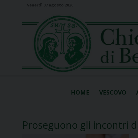
S
venerdì 07 agosto 2026
k
i
p
t
o
c
o
n
t
e
n
HOME
VESCOVO
t
Proseguono gli incontri di