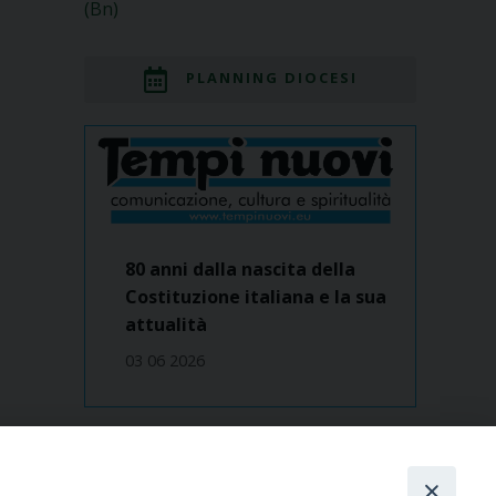
(Bn)
PLANNING DIOCESI
80 anni dalla nascita della
Costituzione italiana e la sua
attualità
03 06 2026
Dove siamo
contatti