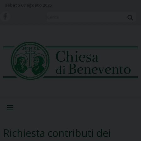
S
sabato 08 agosto 2026
k
i
Cerca
p
t
o
c
o
n
t
e
n
t
Menu
Richiesta contributi dei