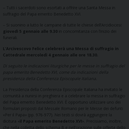
– Tutti i sacerdoti sono esortati a offrire una Santa Messa in
suffragio del Papa emerito Benedetto XVI.
– Si suonino a lutto le campane di tutte le chiese dell’Arcidiocesi:
giovedì 5 gennaio alle 9.30
in concomitanza con l’inizio dei
funerali.
L’Arcivescovo Felice celebrerà una Messa di suffragio in
Cattedrale mercoledì 4 gennaio alle ore 18.30.
Di seguito le indicazioni liturgiche per le messe in suffragio del
papa emerito Benedetto XVI, come da indicazioni della
presidenza della Conferenza Episcopale Italiana.
La Presidenza della Conferenza Episcopale Italiana ha invitato le
comunità a riunirsi in preghiera e a celebrare la messa in suffragio
del Papa emerito Benedetto XVI. È opportuno utilizzare uno dei
formulari proposti dal Messale Romano per le Messe dei defunti
«Per il Papa» (pp. 976-977). Nei testi si dovrà aggiungere la
dicitura «
il Papa emerito Benedetto XVI
». Precisiamo, inoltre,
che nella colletta dello schema B e nell’orazione sulle offerte dello