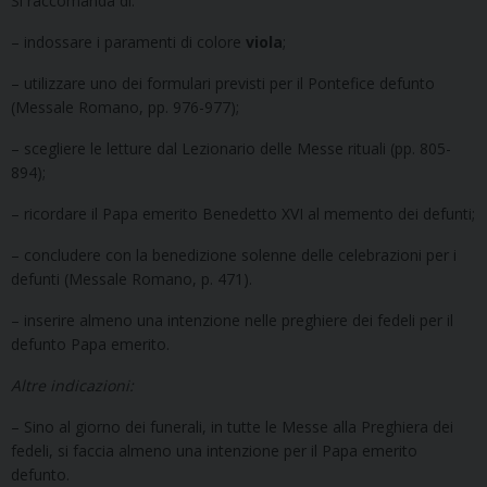
Si raccomanda di:
– indossare i paramenti di colore
viola
;
– utilizzare uno dei formulari previsti per il Pontefice defunto
(Messale Romano, pp. 976-977);
– scegliere le letture dal Lezionario delle Messe rituali (pp. 805-
894);
– ricordare il Papa emerito Benedetto XVI al memento dei defunti;
– concludere con la benedizione solenne delle celebrazioni per i
defunti (Messale Romano, p. 471).
– inserire almeno una intenzione nelle preghiere dei fedeli per il
defunto Papa emerito.
Altre indicazioni:
– Sino al giorno dei funerali, in tutte le Messe alla Preghiera dei
fedeli, si faccia almeno una intenzione per il Papa emerito
defunto.