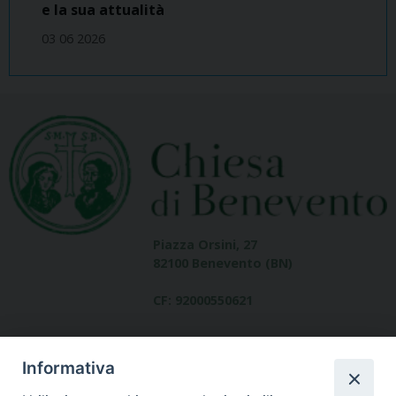
e la sua attualità
03 06 2026
Piazza Orsini, 27
82100 Benevento (BN)
CF: 92000550621
Informativa