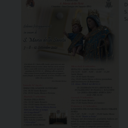
D
S
S