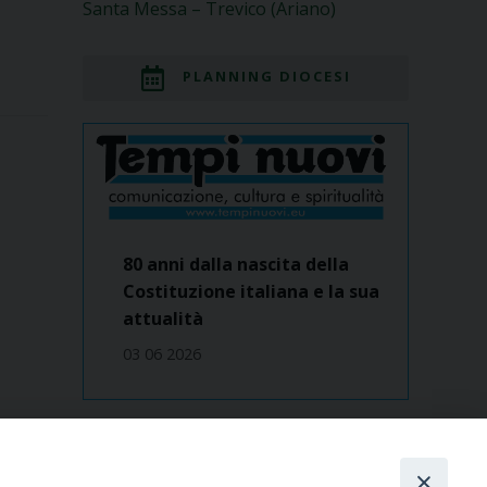
Santa Messa – Trevico (Ariano)
PLANNING DIOCESI
80 anni dalla nascita della
Costituzione italiana e la sua
attualità
03 06 2026
Dove siamo
contatti