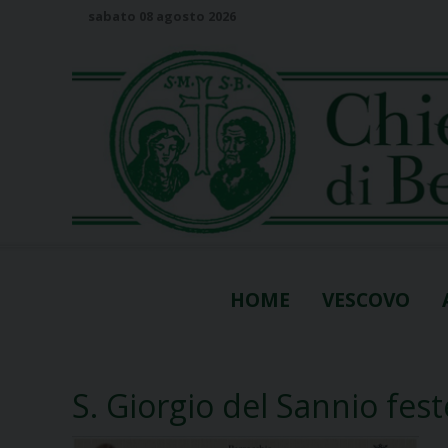
S
sabato 08 agosto 2026
k
i
p
t
o
c
o
n
t
e
n
HOME
VESCOVO
t
S. Giorgio del Sannio fest