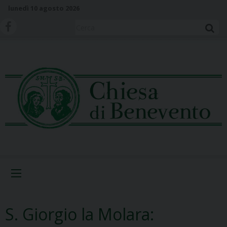
S
lunedì 10 agosto 2026
k
i
Cerca
p
t
o
c
o
n
t
e
n
t
Menu
S. Giorgio la Molara: