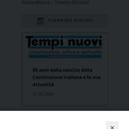
Santa Messa – Trevico (Ariano)
PLANNING DIOCESI
80 anni dalla nascita della
Costituzione italiana e la sua
attualità
03 06 2026
Dove siamo
contatti