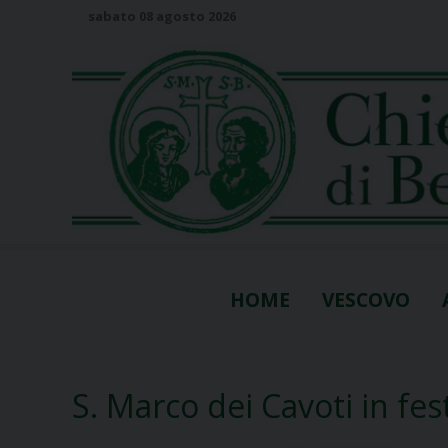
S
sabato 08 agosto 2026
k
i
p
t
o
c
o
n
t
e
n
HOME
VESCOVO
t
S. Marco dei Cavoti in fes