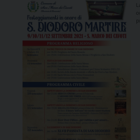
L
o
p