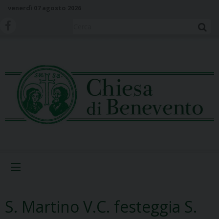
S
venerdì 07 agosto 2026
k
i
Cerca
p
t
o
c
o
n
t
e
n
t
Menu
S. Martino V.C. festeggia S.