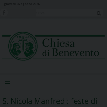
S
giovedì 06 agosto 2026
k
i
Cerca
p
t
o
c
o
n
t
e
n
t
Menu
S. Nicola Manfredi: feste di