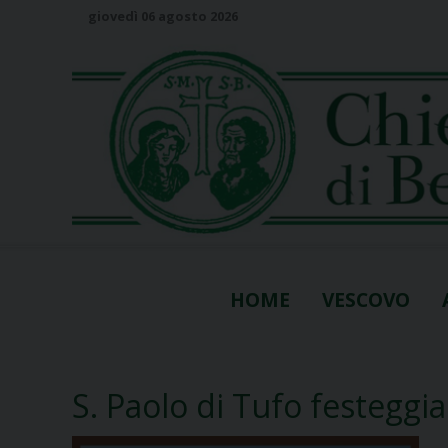
S
giovedì 06 agosto 2026
k
i
p
t
o
c
o
n
t
e
n
HOME
VESCOVO
t
S. Paolo di Tufo festeggia