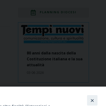
PLANNING DIOCESI
80 anni dalla nascita della
Costituzione italiana e la sua
attualità
03 06 2026
Dove siamo
contatti