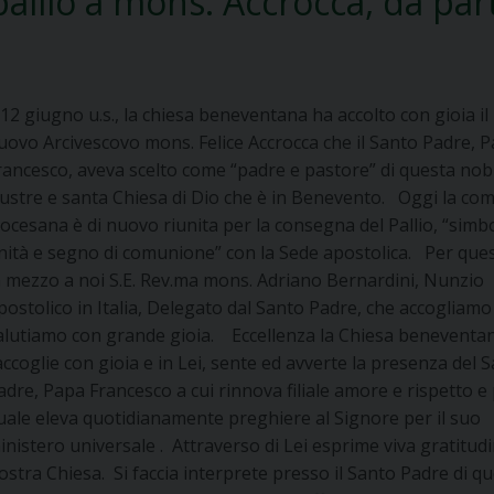
allio a mons. Accrocca, da par
l 12 giugno u.s., la chiesa beneventana ha accolto con gioia il
uovo Arcivescovo mons. Felice Accrocca che il Santo Padre, 
rancesco, aveva scelto come “padre e pastore” di questa nobi
llustre e santa Chiesa di Dio che è in Benevento. Oggi la co
iocesana è di nuovo riunita per la consegna del Pallio, “simb
nità e segno di comunione” con la Sede apostolica. Per que
n mezzo a noi S.E. Rev.ma mons. Adriano Bernardini, Nunzio
postolico in Italia, Delegato dal Santo Padre, che accogliamo
alutiamo con grande gioia. Eccellenza la Chiesa beneventa
’accoglie con gioia e in Lei, sente ed avverte la presenza del 
adre, Papa Francesco a cui rinnova filiale amore e rispetto e 
uale eleva quotidianamente preghiere al Signore per il suo
inistero universale . Attraverso di Lei esprime viva gratitudi
nostra Chiesa. Si faccia interprete presso il Santo Padre di q