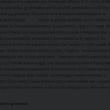
i. Desidero ora salutare con rinnovato affetto S. E. mons. And
una volta, gratitudine per il servizio pastorale svolto tra 
polia qui presenti che con la loro presenza testimoniano la
della Chiesa. Saluto le gentili autorità civili e militari e
lice, la chiesa beneventana, la sua chiesa, oggi si stringe a
esta Chiesa con la sua gloriosa storia civile e religiosa, ma,
la sua semplicità, amabilità e immediatezza di rapporti, ha
iceverà le ricorderà questa chiesa che Lei porta sulle spalle: l
 ma la lana fa sentire anche il caldo, il calore. Senta sempre il
ccompagna con le sue preghiere. Facciamo nostro questa ser
sso e ci chiede ancora oggi con la sua prima Lettera Pastorale
do una autentica esperienza di comunione riusciremo davver
 nostra Regina delle Grazie, l’accompagni maternamente; S.
tti i Santi della Chiesa beneventana intercedano per Lei pe
 profonda comunione, sulla strada della gioia e della vera c
erale