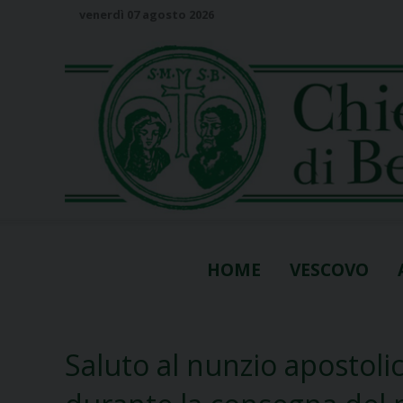
S
venerdì 07 agosto 2026
k
i
p
t
o
c
o
n
t
e
n
HOME
VESCOVO
t
Saluto al nunzio apostoli