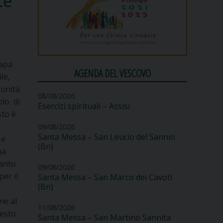
te
Papa
AGENDA DEL VESCOVO
le,
munità
08/08/2026
olo di
Esercizi spirituali – Assisi
sto è
09/08/2026
Santa Messa – San Leucio del Sannio
 e
(Bn)
na
Santo
09/08/2026
per il
Santa Messa – San Marco dei Cavoti
(Bn)
ne al
11/08/2026
uesto
Santa Messa – San Martino Sannita