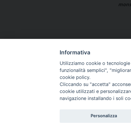
mons. Pompilio C
Informativa
Utilizziamo cookie o tecnologie s
funzionalità semplici", "miglior
cookie policy.
Piazza Orsini, 27
82100 Benevento (BN)
Cliccando su "accetta" acconsent
cookie utilizzati e personalizza
CF: 92000550621
navigazione installando i soli co
Personalizza