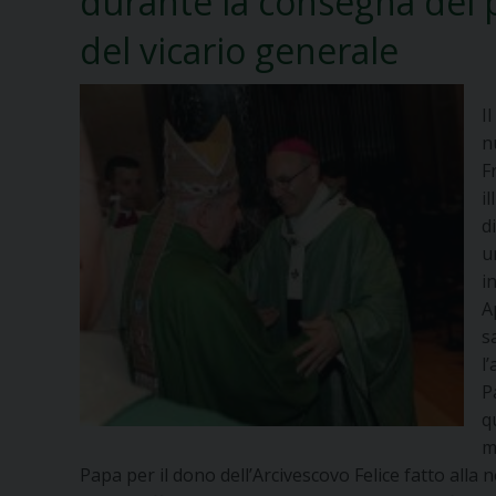
durante la consegna del p
del vicario generale
I
n
F
i
d
u
i
A
s
l
P
q
m
Papa per il dono dell’Arcivescovo Felice fatto alla 