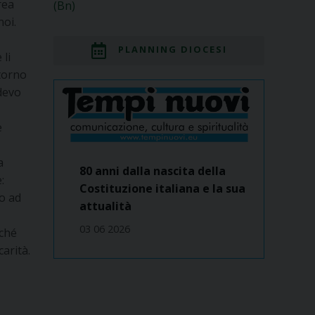
rea
(Bn)
noi.
PLANNING DIOCESI
 li
ttorno
 devo
e
a
80 anni dalla nascita della
:
Costituzione italiana e la sua
o ad
attualità
03 06 2026
rché
arità.