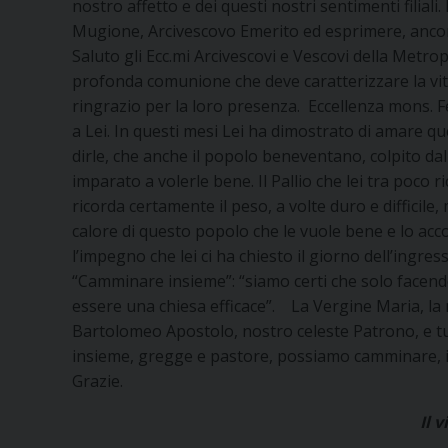
nostro affetto e dei questi nostri sentimenti filial
Mugione, Arcivescovo Emerito ed esprimere, ancora 
Saluto gli Ecc.mi Arcivescovi e Vescovi della Metro
profonda comunione che deve caratterizzare la vita 
ringrazio per la loro presenza. Eccellenza mons. Fe
a Lei. In questi mesi Lei ha dimostrato di amare qu
dirle, che anche il popolo beneventano, colpito dal
imparato a volerle bene. Il Pallio che lei tra poco r
ricorda certamente il peso, a volte duro e difficile,
calore di questo popolo che le vuole bene e lo a
l’impegno che lei ci ha chiesto il giorno dell’ingre
“Camminare insieme”: “siamo certi che solo facen
essere una chiesa efficace”. La Vergine Maria, la
Bartolomeo Apostolo, nostro celeste Patrono, e tu
insieme, gregge e pastore, possiamo camminare, in
Grazie.
Il vicario gen