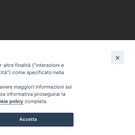
Dove siamo
contatti
altre finalità ("interazioni e
cità") come specificato nella
 avere maggiori informazioni sui
Area riservata
sta informativa proseguirai la
kie policy
completa.
Accetta