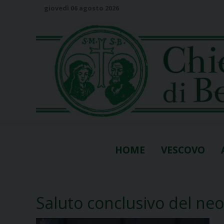
S
giovedì 06 agosto 2026
k
i
p
t
o
c
o
n
t
e
n
HOME
VESCOVO
t
Saluto conclusivo del ne