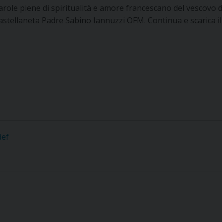
arole piene di spiritualità e amore francescano del vescovo d
astellaneta Padre Sabino Iannuzzi OFM. Continua e scarica il
ef