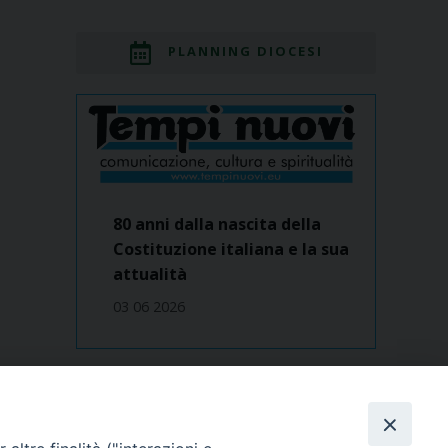
PLANNING DIOCESI
80 anni dalla nascita della
Costituzione italiana e la sua
attualità
03 06 2026
Dove siamo
contatti