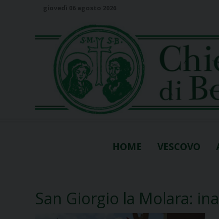
S
giovedì 06 agosto 2026
k
i
p
t
o
c
o
n
t
e
n
HOME
VESCOVO
t
San Giorgio la Molara: in