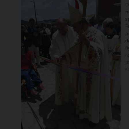
D
n
s
F
p
d
R
l
p
s