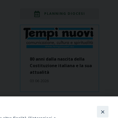
PLANNING DIOCESI
80 anni dalla nascita della
Costituzione italiana e la sua
attualità
03 06 2026
Dove siamo
contatti