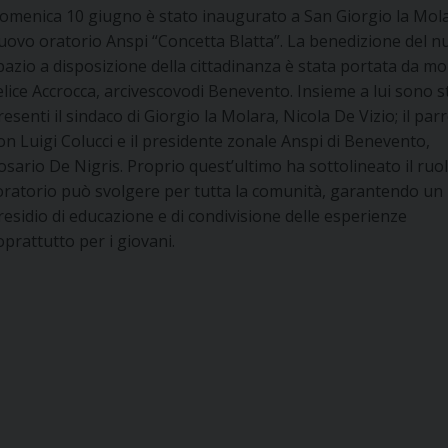
omenica 10 giugno è stato inaugurato a San Giorgio la Molar
uovo oratorio Anspi “Concetta Blatta”. La benedizione del 
pazio a disposizione della cittadinanza è stata portata da mo
elice Accrocca, arcivescovodi Benevento. Insieme a lui sono s
resenti il sindaco di Giorgio la Molara, Nicola De Vizio; il par
on Luigi Colucci e il presidente zonale Anspi di Benevento,
osario De Nigris. Proprio quest’ultimo ha sottolineato il ruo
’oratorio può svolgere per tutta la comunità, garantendo un
residio di educazione e di condivisione delle esperienze
oprattutto per i giovani.