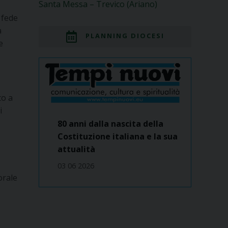
Santa Messa – Trevico (Ariano)
 fede
a
PLANNING DIOCESI
e
to a
i
80 anni dalla nascita della
Costituzione italiana e la sua
attualità
03 06 2026
orale