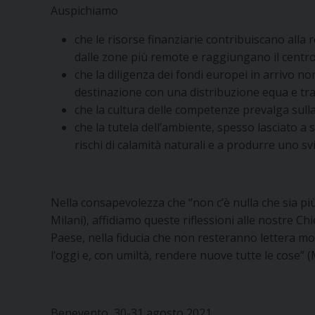
Auspichiamo
che le risorse finanziarie contribuiscano all
dalle zone più remote e raggiungano il centro
che la diligenza dei fondi europei in arrivo 
destinazione con una distribuzione equa e tr
che la cultura delle competenze prevalga sulla 
che la tutela dell’ambiente, spesso lasciato a 
rischi di calamità naturali e a produrre uno s
Nella consapevolezza che “non c’è nulla che sia pi
Milani), affidiamo queste riflessioni alle nostre C
Paese, nella fiducia che non resteranno lettera mo
l’oggi e, con umiltà, rendere nuove tutte le cose” 
Benevento, 30-31 agosto 2021