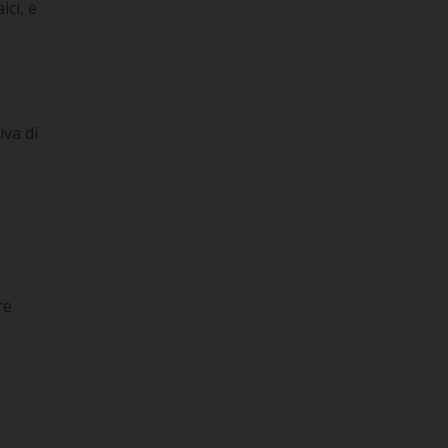
ici, e
iva di
re