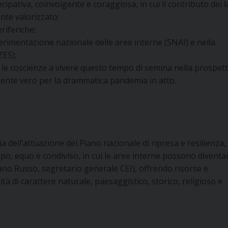
ipativa, coinvolgente e coraggiosa, in cui il contributo dei la
nte valorizzato;
eriferiche;
Sperimentazione nazionale delle aree interne (SNAI) e nella
ZES);
 le coscienze a vivere questo tempo di semina nella prospett
rmente vero per la drammatica pandemia in atto.
gilia dell’attuazione del Piano nazionale di ripresa e resilienza,
po, equo e condiviso, in cui le aree interne possono diventa
no Russo, segretario generale CEI), offrendo risorse e
ità di carattere naturale, paesaggistico, storico, religioso e