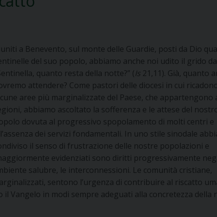
scatto
iuniti a Benevento, sul monte delle Guardie, posti da Dio qua
entinelle del suo popolo, abbiamo anche noi udito il grido da 
Sentinella, quanto resta della notte?” (
Is
21,11). Già, quanto 
ovremo attendere? Come pastori delle diocesi in cui ricadon
lcune aree più marginalizzate del Paese, che appartengono a
egioni, abbiamo ascoltato la sofferenza e le attese del nostr
opolo dovuta al progressivo spopolamento di molti centri e
ll’assenza dei servizi fondamentali. In uno stile sinodale ab
ondiviso il senso di frustrazione delle nostre popolazioni e
 maggiormente evidenziati sono diritti progressivamente nega
, l’ambiente salubre, le interconnessioni. Le comunità cristiane,
arginalizzati, sentono l’urgenza di contribuire al riscatto u
o il Vangelo in modi sempre adeguati alla concretezza della r