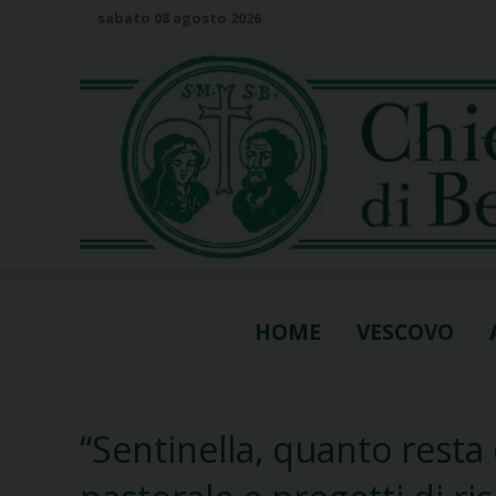
S
sabato 08 agosto 2026
k
i
p
t
o
c
o
n
t
e
n
HOME
VESCOVO
t
“Sentinella, quanto resta 