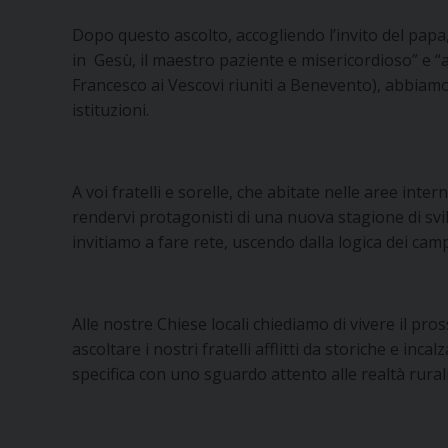
Dopo questo ascolto, accogliendo l’invito del pap
in Gesù, il maestro paziente e misericordioso” e “a
Francesco ai Vescovi riuniti a Benevento), abbiamo
istituzioni.
A voi fratelli e sorelle, che abitate nelle aree int
rendervi protagonisti di una nuova stagione di sv
invitiamo a fare rete, uscendo dalla logica dei campa
Alle nostre Chiese locali chiediamo di vivere il 
ascoltare i nostri fratelli afflitti da storiche e inc
specifica con uno sguardo attento alle realtà rura