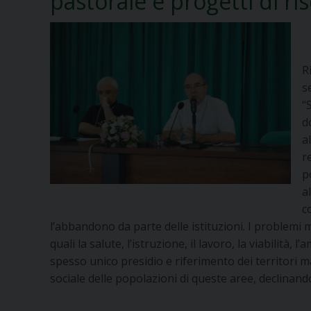
pastorale e progetti di ri
R
s
“
d
a
r
p
a
c
l’abbandono da parte delle istituzioni. I problemi
quali la salute, l’istruzione, il lavoro, la viabilità
spesso unico presidio e riferimento dei territori m
sociale delle popolazioni di queste aree, declinand