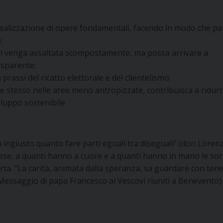
a realizzazione di opere fondamentali, facendo in modo che p
;
non venga assaltata scompostamente, ma possa arrivare a
asparente;
prassi del ricatto elettorale e del clientelismo;
se stesso nelle aree meno antropizzate, contribuisca a ridurr
viluppo sostenibile
ù ingiusto quanto fare parti eguali tra diseguali” (don Loren
hiese, a quanti hanno a cuore e a quanti hanno in mano le sort
rta. “La carità, animata dalla speranza, sa guardare con ten
(Messaggio di papa Francesco ai Vescovi riuniti a Benevento).