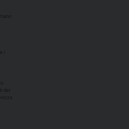
artano
e i
zo
i del
erezza