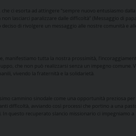
a, che ci esorta ad attingere “sempre nuovo entusiasmo dalla
 non lasciarci paralizzare dalle difficoltà” (Messaggio di pap
 deciso di rivolgere un messaggio alle nostre comunità e all
erne, manifestiamo tutta la nostra prossimità, l’incoraggiamen
iluppo, che non può realizzarsi senza un impegno comune. V
nili, vivendo la fraternità e la solidarietà.
prossimo cammino sinodale come una opportunità preziosa per
alzanti difficoltà, avviando così processi che portino a una past
li. In questo recuperato slancio missionario ci impegniamo a