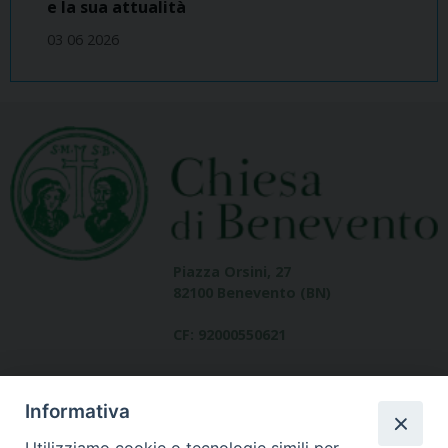
e la sua attualità
03 06 2026
Piazza Orsini, 27
82100 Benevento (BN)
CF: 92000550621
Informativa