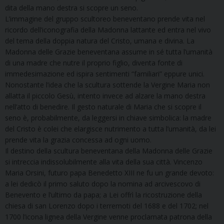
dita della mano destra si scopre un seno.
L’immagine del gruppo scultoreo beneventano prende vita nel
ricordo dell’iconografia della Madonna lattante ed entra nel vivo
del tema della doppia natura del Cristo, umana e divina. La
Madonna delle Grazie beneventana assume in sé tutta l’umanità
di una madre che nutre il proprio figlio, diventa fonte di
immedesimazione ed ispira sentimenti “familiari” eppure unici.
Nonostante l’idea che la scultura sottende la Vergine Maria non
allatta il piccolo Gesù, intento invece ad alzare la mano destra
nell’atto di benedire. Il gesto naturale di Maria che si scopre il
seno è, probabilmente, da leggersi in chiave simbolica: la madre
del Cristo è colei che elargisce nutrimento a tutta l’umanità, da lei
prende vita la grazia concessa ad ogni uomo.
Il destino della scultura beneventana della Madonna delle Grazie
si intreccia indissolubilmente alla vita della sua città. Vincenzo
Maria Orsini, futuro papa Benedetto XIII ne fu un grande devoto:
a lei dedicò il primo saluto dopo la nomina ad arcivescovo di
Benevento e l’ultimo da papa; a Lei offrì la ricostruzione della
chiesa di san Lorenzo dopo i terremoti del 1688 e del 1702; nel
1700 l’icona lignea della Vergine venne proclamata patrona della