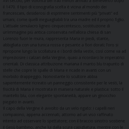
XVI secolo, per volontà dei frati minori arrivati a Benevento dopo
il 1470. Il tipo di iconografia scelta è vicina al mondo dei
francescani, desiderosi di esprimere sentimenti più “privati” ed
umani, come quelli ineguagliabili tra una madre ed il proprio figlio.
L’attuale simulacro ligneo cinquecentesco, sostituzione di
un’immagine più antica conservata nell’allora chiesa di san
Lorenzo fuori le mura, rappresenta Maria in piedi, stante,
abbigliata con una tunica rossa e pesante a fiori dorati; l’oro si
ripropone lungo la scollatura e i bordi della veste, così come va ad
impreziosire i calzari della Vergine, quasi a ricordarci le imperatrici
orientali. Di classica attribuzione mariana il manto blu trapunto di
stelle che copre le spalle di Maria e ricade in avanti con un
morbido drappeggio. Nonostante lo scultore abbia
sapientemente ricreato un panneggio consistente per le vesti, la
fisicità di Maria è mostrata in maniera naturale e plastica: sotto il
mantello blu, con elegante spontaneità, appare un ginocchio
piegato in avanti.
Il capo della Vergine è avvolto da un velo rigato: i capelli neri
compaiono, appena accennati, attorno ad un viso raffinato
intento ad osservare lo spettatore; con il braccio sinistro sostiene
il Gesù bambino, anche lui dalla scura capigliatura, mentre con le