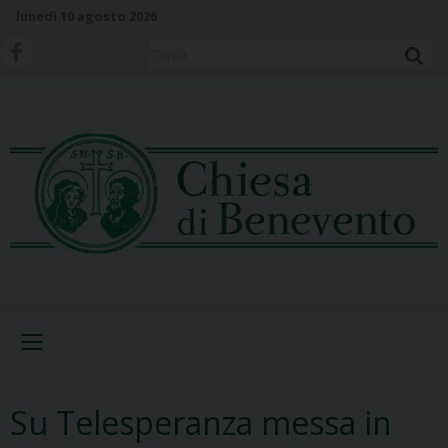
S
lunedì 10 agosto 2026
k
i
Cerca
p
t
o
c
o
n
t
e
n
t
Menu
Su Telesperanza messa in