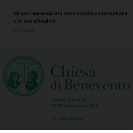
80 anni dalla nascita della Costituzione italiana
e la sua attualità
03 06 2026
Piazza Orsini, 27
82100 Benevento (BN)
CF: 92000550621