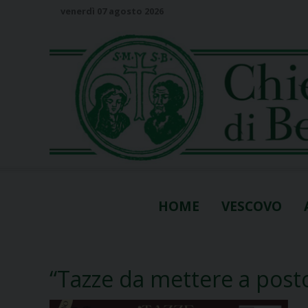
S
venerdì 07 agosto 2026
k
i
p
t
o
c
o
n
t
e
n
HOME
VESCOVO
t
“Tazze da mettere a post