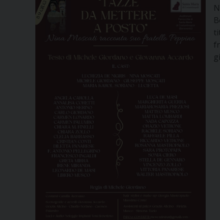
N
B
t
f
g