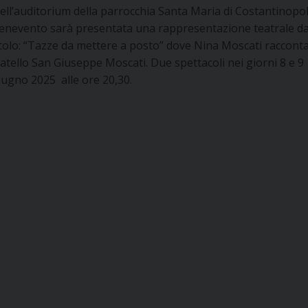
ell’auditorium della parrocchia Santa Maria di Costantinopol
enevento sarà presentata una rappresentazione teatrale da
itolo: “Tazze da mettere a posto” dove Nina Moscati raccont
ratello San Giuseppe Moscati. Due spettacoli nei giorni 8 e 9
iugno 2025 alle ore 20,30.