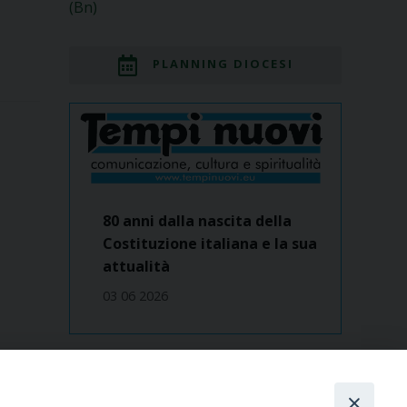
(Bn)
PLANNING DIOCESI
80 anni dalla nascita della
Costituzione italiana e la sua
attualità
03 06 2026
Dove siamo
contatti