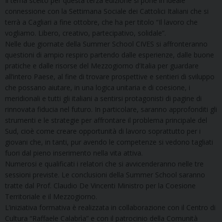
Il tema scelto per questa terza edizione si pone in ideale
connessione con la Settimana Sociale dei Cattolici Italiani che si
terrà a Cagliari a fine ottobre, che ha per titolo “Il lavoro che
vogliamo. Libero, creativo, partecipativo, solidale”.
Nelle due giornate della Summer School CIVES si affronteranno
questioni di ampio respiro partendo dalle esperienze, dalle buone
pratiche e dalle risorse del Mezzogiorno d’Italia per guardare
all’intero Paese, al fine di trovare prospettive e sentieri di sviluppo
che possano aiutare, in una logica unitaria e di coesione, i
meridionali e tutti gli italiani a sentirsi protagonisti di pagine di
rinnovata fiducia nel futuro. In particolare, saranno approfonditi gli
strumenti e le strategie per affrontare il problema principale del
Sud, cioè come creare opportunità di lavoro soprattutto per i
giovani che, in tanti, pur avendo le competenze si vedono tagliati
fuori dal pieno inserimento nella vita attiva.
Numerosi e qualificati i relatori che si avvicenderanno nelle tre
sessioni previste. Le conclusioni della Summer School saranno
tratte dal Prof. Claudio De Vincenti Ministro per la Coesione
Territoriale e il Mezzogiorno.
L’iniziativa formativa è realizzata in collaborazione con il Centro di
Cultura “Raffaele Calabrìa” e con il patrocinio della Comunità