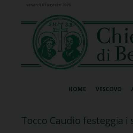
S
venerdì 07 agosto 2026
k
i
p
t
o
c
o
n
t
e
n
HOME
VESCOVO
t
Tocco Caudio festeggia i