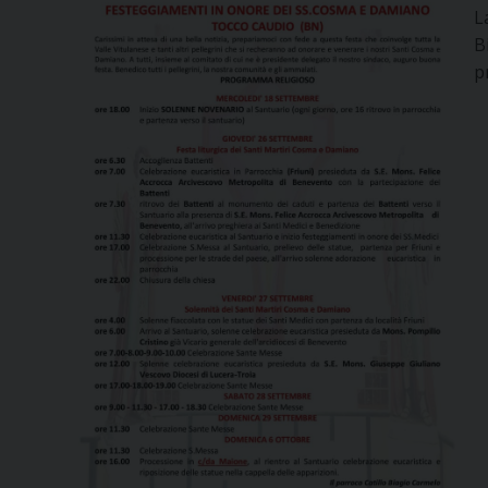
L
B
p