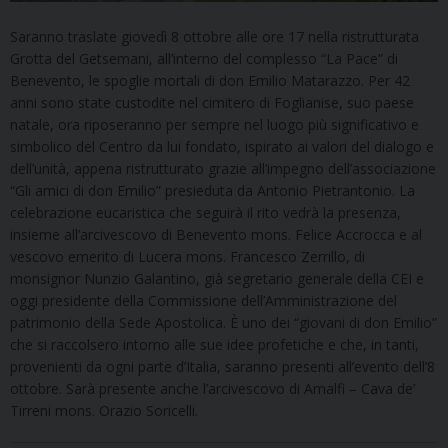
Saranno traslate giovedì 8 ottobre alle ore 17 nella ristrutturata
Grotta del Getsemani, all’interno del complesso “La Pace” di
Benevento, le spoglie mortali di don Emilio Matarazzo. Per 42
anni sono state custodite nel cimitero di Foglianise, suo paese
natale, ora riposeranno per sempre nel luogo più significativo e
simbolico del Centro da lui fondato, ispirato ai valori del dialogo e
dell’unità, appena ristrutturato grazie all’impegno dell’associazione
“Gli amici di don Emilio” presieduta da Antonio Pietrantonio. La
celebrazione eucaristica che seguirà il rito vedrà la presenza,
insieme all’arcivescovo di Benevento mons. Felice Accrocca e al
vescovo emerito di Lucera mons. Francesco Zerrillo, di
monsignor Nunzio Galantino, già segretario generale della CEI e
oggi presidente della Commissione dell’Amministrazione del
patrimonio della Sede Apostolica. È uno dei “giovani di don Emilio”
che si raccolsero intorno alle sue idee profetiche e che, in tanti,
provenienti da ogni parte d’Italia, saranno presenti all’evento dell’8
ottobre. Sarà presente anche l’arcivescovo di Amalfi – Cava de’
Tirreni mons. Orazio Soricelli.