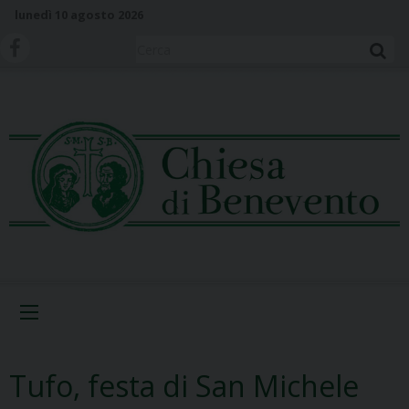
S
lunedì 10 agosto 2026
k
i
Cerca
p
t
o
c
o
n
t
e
n
t
Menu
Tufo, festa di San Michele