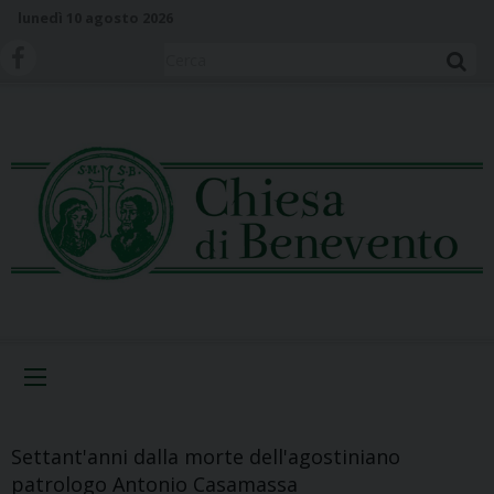
S
lunedì 10 agosto 2026
k
i
Cerca
p
t
o
c
o
n
t
e
n
t
Menu
Settant'anni dalla morte dell'agostiniano
patrologo Antonio Casamassa