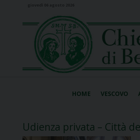
S
giovedì 06 agosto 2026
k
i
p
t
o
c
o
n
t
e
n
HOME
VESCOVO
t
Udienza privata – Città d