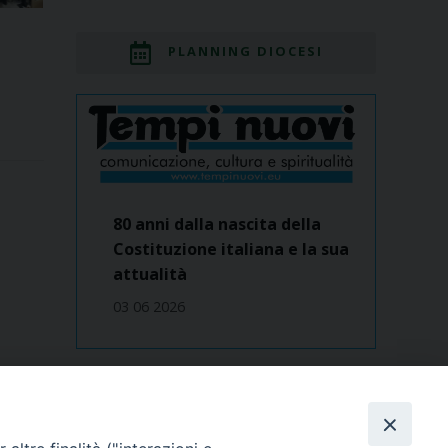
PLANNING DIOCESI
80 anni dalla nascita della
Costituzione italiana e la sua
attualità
03 06 2026
Dove siamo
contatti