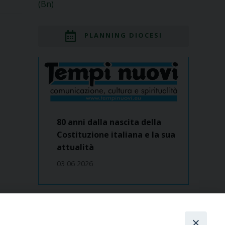
(Bn)
PLANNING DIOCESI
80 anni dalla nascita della
Costituzione italiana e la sua
attualità
03 06 2026
Dove siamo
contatti