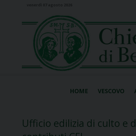
S
venerdì 07 agosto 2026
k
i
p
t
o
c
o
n
t
e
n
HOME
VESCOVO
t
Ufficio edilizia di culto 