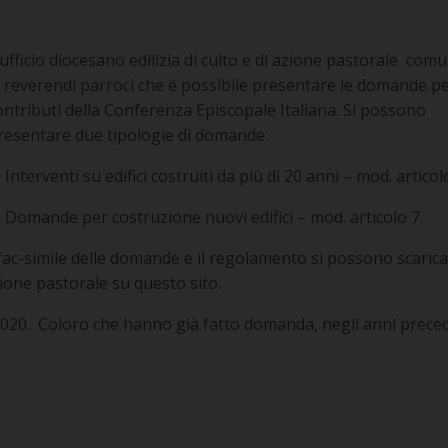
’ufficio diocesano edilizia di culto e di azione pastorale com
i reverendi parroci che è possibile presentare le domande pe
ontributi della Conferenza Episcopale Italiana. Si possono
resentare due tipologie di domande:
) Interventi su edifici costruiti da più di 20 anni – mod. articol
) Domande per costruzione nuovi edifici – mod. articolo 7.
 fac-simile delle domande e il regolamento si possono scarica
azione pastorale su questo sito.
20. Coloro che hanno già fatto domanda, negli anni preced