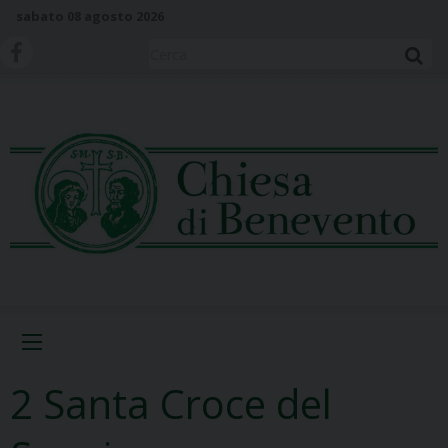
S
sabato 08 agosto 2026
k
i
Cerca
p
t
o
c
o
n
t
e
n
t
Menu
2 Santa Croce del