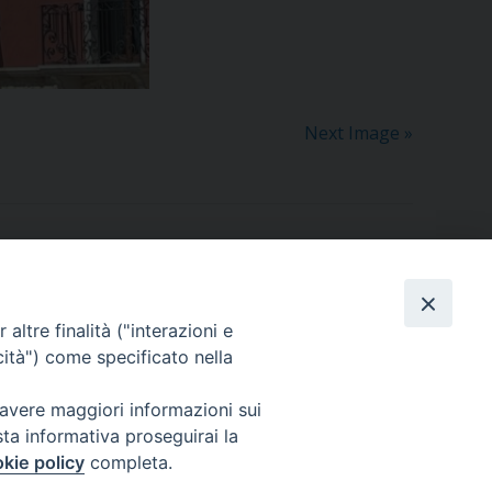
Next Image »
Dove siamo
contatti
altre finalità ("interazioni e
cità") come specificato nella
 avere maggiori informazioni sui
Area riservata
sta informativa proseguirai la
kie policy
completa.