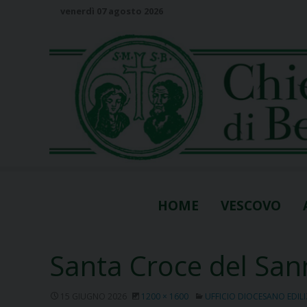
S
venerdì 07 agosto 2026
k
i
p
t
o
c
o
n
t
e
n
HOME
VESCOVO
t
Santa Croce del San
15 GIUGNO 2026
1200 × 1600
UFFICIO DIOCESANO EDILI