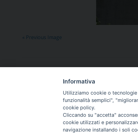
« Previous Image
Informativa
Utilizziamo cookie o tecnologie s
funzionalità semplici", "miglior
cookie policy.
Piazza Orsini, 27
82100 Benevento (BN)
Cliccando su "accetta" acconsent
cookie utilizzati e personalizza
CF: 92000550621
navigazione installando i soli co