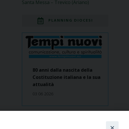
Santa Messa – Trevico (Ariano)
PLANNING DIOCESI
80 anni dalla nascita della
Costituzione italiana e la sua
attualità
03 06 2026
Dove siamo
contatti