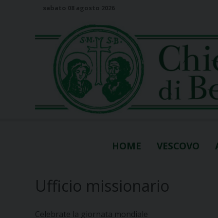
S
sabato 08 agosto 2026
k
i
p
t
o
c
o
n
t
e
n
HOME
VESCOVO
t
Ufficio missionario
Celebrate la giornata mondiale