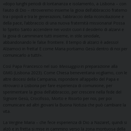
«dopo lunghi periodi di lontananza e isolamento, a Lisbona – con
l’aiuto di Dio – ritroveremo insieme la gioia dell’abbraccio fraterno
tra i popoli e tra le generazioni, l’abbraccio della riconciliazione e
della pace, l’abbraccio di una nuova fraternità missionaria! Possa
lo Spirito Santo accendere nei vostri cuori il desiderio di alzarvi e
la gioia di camminare tutti insieme, in stile sinodale,
abbandonando le false frontiere. Il tempo di alzarci è adesso!
Alziamoci in fretta! E come Maria portiamo Gesù dentro di noi per
comunicarlo a tutti!».
Così Papa Francesco nel suo
Messaggio
in preparazione alla
GMG (Lisbona 2023). Come Chiesa beneventana vogliamo, con le
altre diocesi della Campania, rispondere all’appello del Papa e
ritrovarci a Lisbona per fare esperienza di comunione, per
sperimentare la gioia dell’abbraccio, per crescere nella fede del
Signore Gesù, Crocifisso, Morto e Risorto per noi, per poi
comunicare ad altri giovani la Buona Notizia che può cambiare la
vita.
La Vergine Maria – che fece esperienza di Dio a Nazaret, quindi si
alzò e in fretta si mise in cammino verso la zona montuosa della