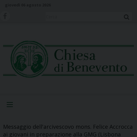
S
giovedì 06 agosto 2026
k
i
Cerca
p
t
o
c
o
n
t
e
n
t
Menu
Messaggio dell'arcivescovo mons. Felice Accrocca
ai giovani in preparazione alla GMG (Lisbona