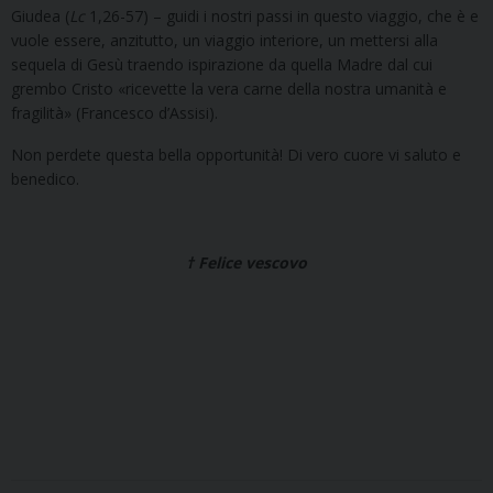
Giudea (
Lc
1,26-57) – guidi i nostri passi in questo viaggio, che è e
vuole essere, anzitutto, un viaggio interiore, un mettersi alla
sequela di Gesù traendo ispirazione da quella Madre dal cui
grembo Cristo «ricevette la vera carne della nostra umanità e
fragilità» (Francesco d’Assisi).
Non perdete questa bella opportunità! Di vero cuore vi saluto e
benedico.
† Felice vescovo