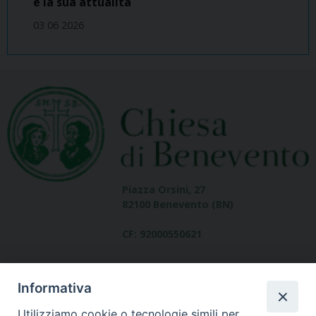
e la sua attualità
03 06 2026
Piazza Orsini, 27
82100 Benevento (BN)
CF: 92000550621
Informativa
Utilizziamo cookie o tecnologie simili per