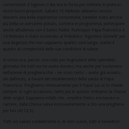
conversione: il Signore ci dia ora la forza per mettere in pratica i
nostri buoni propositi. Sabato 15 febbraio abbiamo vissuto
davvero una bella esperienza comunitaria; sarebbe stata ancora
più bella se avessimo potuto, com’era in programma, partecipare
anche all’udienza con il Santo Padre. Purtroppo Papa Francesco il
14 febbraio è stato ricoverato al Policlinico “Agostino Gemelli” per
una degenza che non sappiamo quanto sarà lunga, stante il
quadro di complessità delle sue condizioni di salute.
Vi scrivo ora, perciò, non solo per ringraziarvi della splendida
giornata che tutti voi mi avete donato, ma anche per sostenervi
nell’azione di preghiera che – ne sono certo – avete già avviato,
sin dall’inizio, a favore del ristabilimento della salute di Papa
Francesco. Preghiamo intensamente per il Papa! Lui ce lo chiede
sempre, in ogni occasione, tanto più in questa. Imitiamo la Chiesa
delle origini. Sappiamo infatti che, «mentre Pietro era tenuto in
carcere, dalla Chiesa saliva incessantemente a Dio una preghiera
per lui» (
At
12,5).
Tutti voi saluto cordialmente e, di vero cuore, tutti vi benedico!