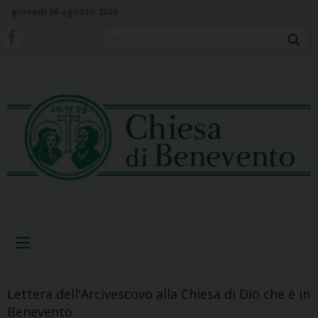
S
giovedì 06 agosto 2026
k
i
Cerca
p
t
o
c
o
n
t
e
n
t
Menu
Lettera dell'Arcivescovo alla Chiesa di Dio che è in
Benevento