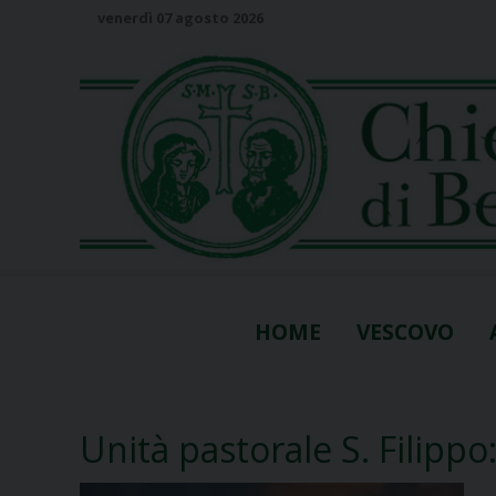
S
venerdì 07 agosto 2026
k
i
p
t
o
c
o
n
t
e
n
HOME
VESCOVO
t
Unità pastorale S. Filippo: