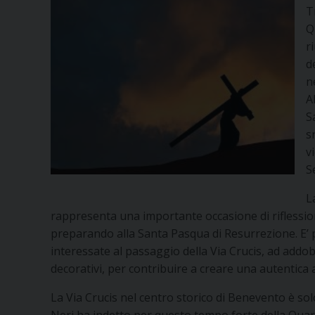
T
Q
r
d
n
A
S
s
v
S
L
rappresenta una importante occasione di riflessio
preparando alla Santa Pasqua di Resurrezione. E’ pe
interessate al passaggio della Via Crucis, ad addobb
decorativi, per contribuire a creare una autentica a
La Via Crucis nel centro storico di Benevento è solo
Neri ha indetto per questo tempo forte della Qu