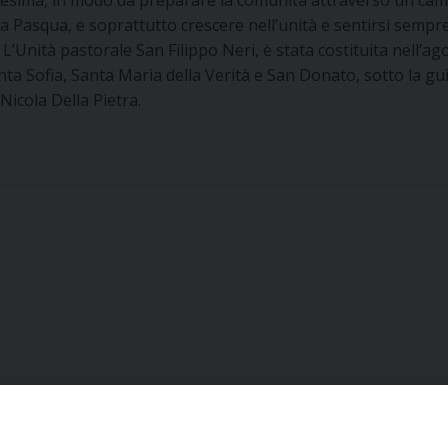
lla Pasqua, e soprattutto crescere nell’unità e sentirsi sempr
L’Unità pastorale San Filippo Neri, è stata costituita nell’ag
nta Sofia, Santa Maria della Verità e San Donato, sotto la gu
icola Della Pietra.