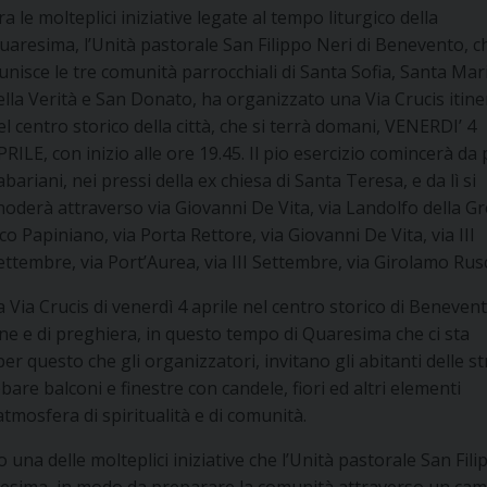
ra le molteplici iniziative legate al tempo liturgico della
uaresima, l’Unità pastorale San Filippo Neri di Benevento, c
iunisce le tre comunità parrocchiali di Santa Sofia, Santa Mar
ella Verità e San Donato, ha organizzato una Via Crucis itin
el centro storico della città, che si terrà domani, VENERDI’ 4
PRILE, con inizio alle ore 19.45. Il pio esercizio comincerà da
abariani, nei pressi della ex chiesa di Santa Teresa, e da lì si
noderà attraverso via Giovanni De Vita, via Landolfo della Gr
ico Papiniano, via Porta Rettore, via Giovanni De Vita, via III
ettembre, via Port’Aurea, via III Settembre, via Girolamo Rusce
a Via Crucis di venerdì 4 aprile nel centro storico di Benevent
ne e di preghiera, in questo tempo di Quaresima che ci sta
r questo che gli organizzatori, invitano gli abitanti delle s
are balconi e finestre con candele, fiori ed altri elementi
tmosfera di spiritualità e di comunità.
 una delle molteplici iniziative che l’Unità pastorale San Fili
aresima, in modo da preparare la comunità attraverso un ca