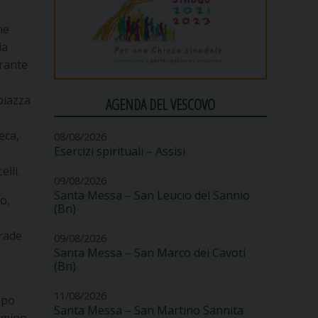
he
ia
erante
 piazza
AGENDA DEL VESCOVO
eca,
08/08/2026
Esercizi spirituali – Assisi
lli.
09/08/2026
Santa Messa – San Leucio del Sannio
o,
(Bn)
trade
09/08/2026
Santa Messa – San Marco dei Cavoti
(Bn)
11/08/2026
ppo
Santa Messa – San Martino Sannita
mmino