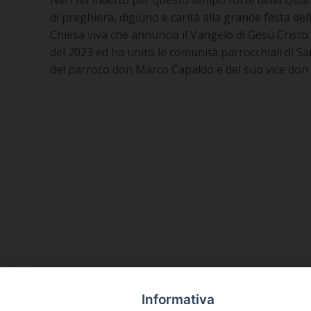
di preghiera, digiuno e carità alla grande festa de
Chiesa viva che annuncia il Vangelo di Gesù Cristo. 
del 2023 ed ha unito le comunità parrocchiali di Sa
del parroco don Marco Capaldo e del suo vice don N
Informativa