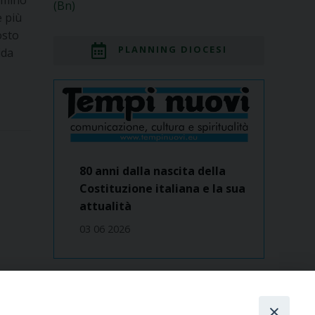
(Bn)
e più
osto
PLANNING DIOCESI
ida
80 anni dalla nascita della
Costituzione italiana e la sua
attualità
03 06 2026
Dove siamo
contatti