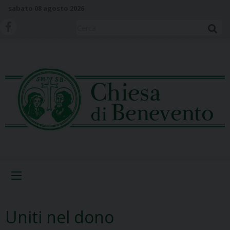
S
sabato 08 agosto 2026
k
i
Cerca
p
t
o
c
o
n
t
e
n
t
Menu
Uniti nel dono