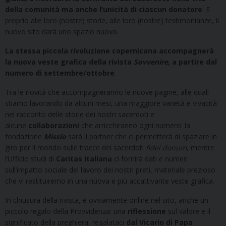
della comunità ma anche l’unicità di ciascun donatore
. E
proprio alle loro (nostre) storie, alle loro (nostre) testimonianze, il
nuovo sito darà uno spazio nuovo.
La stessa piccola rivoluzione copernicana accompagnerà
la nuova veste grafica della rivista
Sovvenire
, a partire dal
numero di settembre/ottobre
.
Tra le novità che accompagneranno le nuove pagine, alle quali
stiamo lavorando da alcuni mesi, una maggiore varietà e vivacità
nel racconto delle storie dei nostri sacerdoti e
alcune
collaborazioni
che arricchiranno ogni numero: la
fondazione
Missio
sarà il partner che ci permetterà di spaziare in
giro per il mondo sulle tracce dei sacerdoti
fidei donum
, mentre
l’Ufficio studi di
Caritas Italiana
ci fornirà dati e numeri
sull’impatto sociale del lavoro dei nostri preti, materiale prezioso
che vi restituiremo in una nuova e più accattivante veste grafica.
In chiusura della rivista, e ovviamente online nel sito, anche un
piccolo regalo della Provvidenza: una
riflessione
sul valore e il
significato della preghiera, regalataci
dal Vicario di Papa