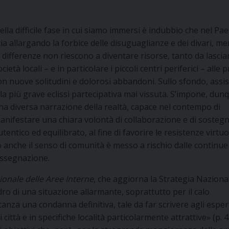
ella difficile fase in cui siamo immersi è indubbio che nel Pae
tia allargando la forbice delle disuguaglianze e dei divari, m
e differenze non riescono a diventare risorse, tanto da lascia
ocietà locali – e in particolare i piccoli centri periferici – alle 
on nuove solitudini e dolorosi abbandoni. Sullo sfondo, assi
lla più grave eclissi partecipativa mai vissuta. S’impone, dun
na diversa narrazione della realtà, capace nel contempo di
anifestare una chiara volontà di collaborazione e di sosteg
utentico ed equilibrato, al fine di favorire le resistenze virtu
 anche il senso di comunità è messo a rischio dalle continue
assegnazione.
ionale delle Aree Interne
, che aggiorna la Strategia Naziona
adro di una situazione allarmante, soprattutto per il calo
anza una condanna definitiva, tale da far scrivere agli esper
ittà e in specifiche località particolarmente attrattive» (p. 4