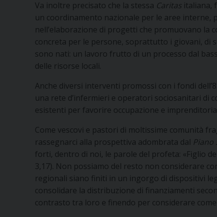
Va inoltre precisato che la stessa
Caritas
italiana, 
un coordinamento nazionale per le aree interne, pur
nell’elaborazione di progetti che promuovano la co
concreta per le persone, soprattutto i giovani, di s
sono nati: un lavoro frutto di un processo dal bas
delle risorse locali.
Anche diversi interventi promossi con i fondi dell’
una rete d’infermieri e operatori sociosanitari di co
esistenti per favorire occupazione e imprenditorial
Come vescovi e pastori di moltissime comunità fr
rassegnarci alla prospettiva adombrata dal
Piano 
forti, dentro di noi, le parole del profeta: «Figlio 
3,17). Non possiamo del resto non considerare com
regionali siano finiti in un ingorgo di dispositivi leg
consolidare la distribuzione di finanziamenti secon
contrasto tra loro e finendo per considerare come pr