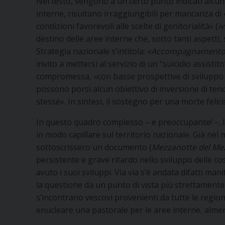
Nel testo, vengono a un certo punto indicati alcun
interne, risultano irraggiungibili per mancanza di
condizioni favorevoli alle scelte di genitorialità» (
iv
destino delle aree interne che, sotto tanti aspetti
Strategia nazionale s’intitola: «
Accompagnamento in
invito a mettersi al servizio di un “suicidio assistito
compromessa, «con basse prospettive di sviluppo e
possono porsi alcun obiettivo di inversione di
stesse». In sintesi, il sostegno per una morte felice
In questo quadro complesso – e preoccupante! –, l
in modo capillare sul territorio nazionale. Già ne
sottoscrissero un documento (
Mezzanotte del Mez
persistente e grave ritardo nello sviluppo delle co
avuto i suoi sviluppi. Via via s’è andata difatti m
la questione da un punto di vista più strettamente
s’incontrano vescovi provenienti da tutte le regioni 
enucleare una pastorale per le aree interne, alme