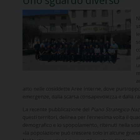
Uno sguardo diverso
N
s
l
s
c
a
u
m
a
atto nelle cosiddette Aree Interne, dove purtroppo
emergenze, dalla scarsa consapevolezza e dalla r
La recente pubblicazione del
Piano Strategico Naz
questi territori, delinea per l’ennesima volta il qu
demografico e lo spopolamento, ritenuti nella sost
«la popolazione può crescere solo in alcune grandi c