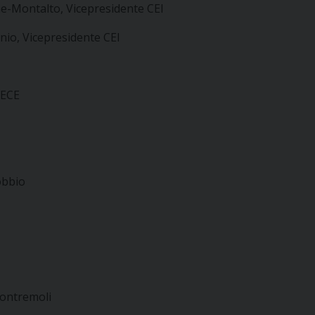
e-Montalto, Vicepresidente CEI
onio, Vicepresidente CEI
MECE
obbio
Pontremoli