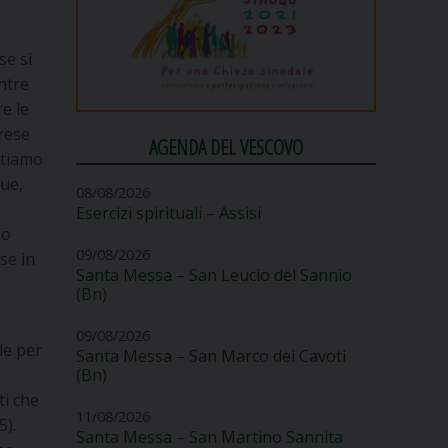
se si
entre
re le
prese
AGENDA DEL VESCOVO
stiamo
que,
08/08/2026
Esercizi spirituali – Assisi
no
09/08/2026
ose in
Santa Messa – San Leucio del Sannio
(Bn)
09/08/2026
le per
Santa Messa – San Marco dei Cavoti
(Bn)
ti che
11/08/2026
5).
Santa Messa – San Martino Sannita