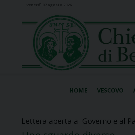
S
venerdì 07 agosto 2026
k
i
p
t
o
c
o
n
t
e
n
HOME
VESCOVO
t
Lettera aperta al Governo e al 