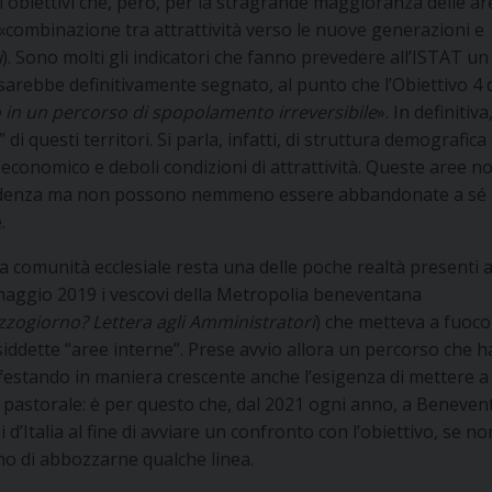
i obiettivi che, però, per la stragrande maggioranza delle ar
 «combinazione tra attrattività verso le nuove generazioni e
i
). Sono molti gli indicatori che fanno prevedere all’ISTAT un
, sarebbe definitivamente segnato, al punto che l’Obiettivo 4 
 un percorso di spopolamento irreversibile
». In definitiva
” di questi territori. Si parla, infatti, di struttura demografic
conomico e deboli condizioni di attrattività. Queste aree n
 tendenza ma non possono nemmeno essere abbandonate a sé
.
a comunità ecclesiale resta una delle poche realtà presenti 
l maggio 2019 i vescovi della Metropolia beneventana
zogiorno? Lettera agli Amministratori
) che metteva a fuoco 
siddette “aree interne”. Prese avvio allora un percorso che h
anifestando in maniera crescente anche l’esigenza di mettere 
 pastorale: è per questo che, dal 2021 ogni anno, a Beneven
d’Italia al fine di avviare un confronto con l’obiettivo, se no
no di abbozzarne qualche linea.