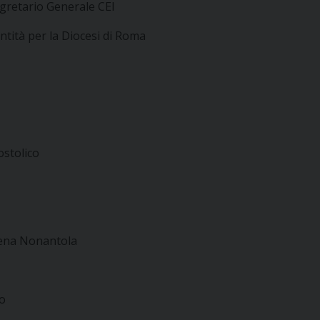
Segretario Generale CEI
antità per la Diocesi di Roma
ostolico
dena Nonantola
no