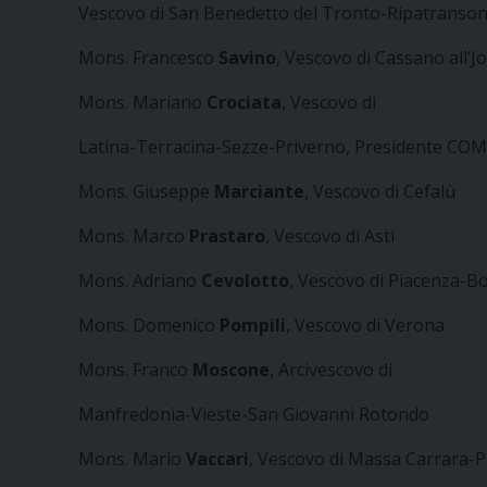
Vescovo di San Benedetto del Tronto-Ripatranson
Mons. Francesco
Savino
, Vescovo di Cassano all’J
Mons. Mariano
Crociata
, Vescovo di
Latina-Terracina-Sezze-Priverno, Presidente CO
Mons. Giuseppe
Marciante
, Vescovo di Cefalù
Mons. Marco
Prastaro
, Vescovo di Asti
Mons. Adriano
Cevolotto
, Vescovo di Piacenza-B
Mons. Domenico
Pompili
, Vescovo di Verona
Mons. Franco
Moscone
, Arcivescovo di
Manfredonia-Vieste-San Giovanni Rotondo
Mons. Mario
Vaccari
, Vescovo di Massa Carrara-