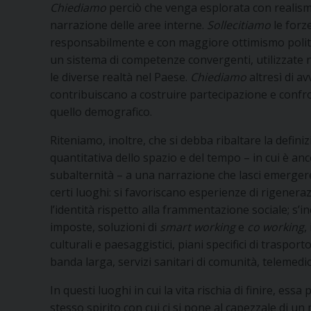
Chiediamo
perciò che venga esplorata con realismo
narrazione delle aree interne.
Sollecitiamo
le forze
responsabilmente e con maggiore ottimismo politic
un sistema di competenze convergenti, utilizzate n
le diverse realtà nel Paese.
Chiediamo
altresì di av
contribuiscano a costruire partecipazione e confr
quello demografico.
Riteniamo, inoltre, che si debba ribaltare la defin
quantitativa dello spazio e del tempo – in cui è an
subalternità – a una narrazione che lasci emergere u
certi luoghi: si favoriscano esperienze di rigenerazi
l’identità rispetto alla frammentazione sociale; s’i
imposte, soluzioni di
smart working
e
co working
,
culturali e paesaggistici, piani specifici di traspo
banda larga, servizi sanitari di comunità, telemedic
In questi luoghi in cui la vita rischia di finire, e
stesso spirito con cui ci si pone al capezzale di u