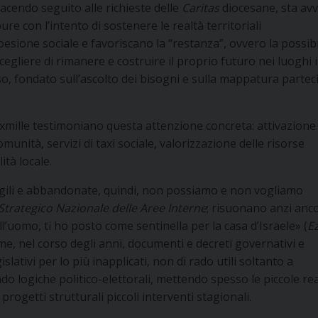
facendo seguito alle richieste delle
Caritas
diocesane, sta av
e con l’intento di sostenere le realtà territoriali
esione sociale e favoriscano la “restanza”, ovvero la possibi
cegliere di rimanere e costruire il proprio futuro nei luoghi i
so, fondato sull’ascolto dei bisogni e sulla mappatura partec
8xmille testimoniano questa attenzione concreta: attivazione 
munità, servizi di taxi sociale, valorizzazione delle risorse
ità locale.
agili e abbandonate, quindi, non possiamo e non vogliamo
Strategico Nazionale delle Aree Interne
; risuonano anzi anc
dell’uomo, ti ho posto come sentinella per la casa d’Israele» (
E
e, nel corso degli anni, documenti e decreti governativi e
islativi per lo più inapplicati, non di rado utili soltanto a
do logiche politico-elettorali, mettendo spesso le piccole rea
ogetti strutturali piccoli interventi stagionali.