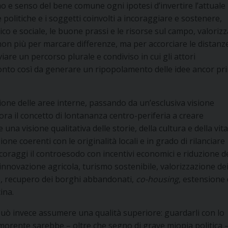
 e senso del bene comune ogni ipotesi d’invertire l’attuale
 politiche e i soggetti coinvolti a incoraggiare e sostenere,
o e sociale, le buone prassi e le risorse sul campo, valoriz
on più per marcare differenze, ma per accorciare le distanz
viare un percorso plurale e condiviso in cui gli attori
onto così da generare un ripopolamento delle idee ancor pri
izione delle aree interne, passando da un’esclusiva visione
cora il concetto di lontananza centro-periferia a creare
na visione qualitativa delle storie, della cultura e della vita
one coerenti con le originalità locali e in grado di rilanciare
ncoraggi il controesodo con incentivi economici e riduzione d
 innovazione agricola, turismo sostenibile, valorizzazione de
rto, recupero dei borghi abbandonati,
co-housing
, estensione 
ina.
ssa può invece assumere una qualità superiore: guardarli con lo
n morente sarebbe – oltre che segno di grave miopia politica 