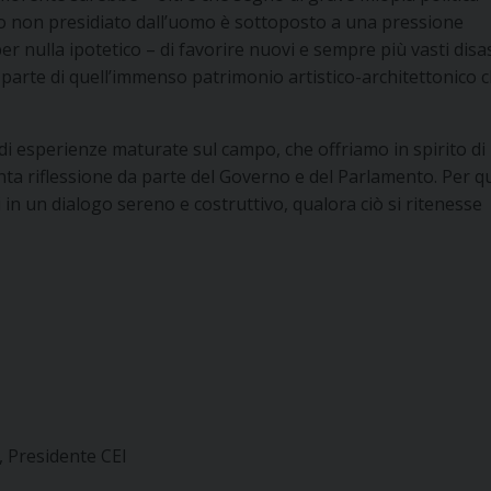
rio non presidiato dall’uomo è sottoposto a una pressione
per nulla ipotetico – di favorire nuovi e sempre più vasti disas
i parte di quell’immenso patrimonio artistico-architettonico c
 di esperienze maturate sul campo, che offriamo in spirito di
nta riflessione da parte del Governo e del Parlamento. Per q
 in un dialogo sereno e costruttivo, qualora ciò si ritenesse
, Presidente CEI