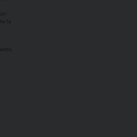
tri
he fa
uesto,