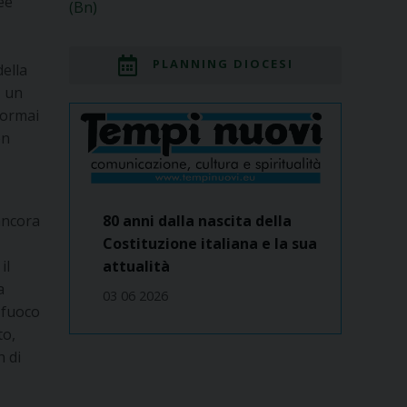
ee
(Bn)
PLANNING DIOCESI
della
, un
a ormai
on
ancora
80 anni dalla nascita della
Costituzione italiana e la sua
il
attualità
a
03 06 2026
a fuoco
to,
n di