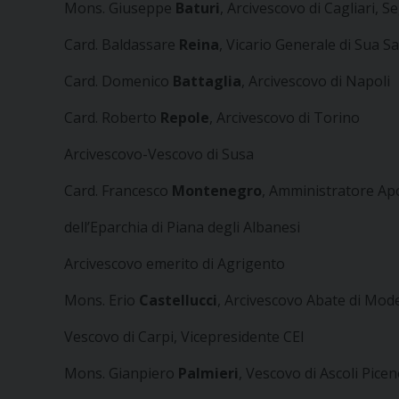
Mons. Giuseppe
Baturi
, Arcivescovo di Cagliari, 
Card. Baldassare
Reina
, Vicario Generale di Sua S
Card. Domenico
Battaglia
, Arcivescovo di Napoli
Card. Roberto
Repole
, Arcivescovo di Torino
Arcivescovo-Vescovo di Susa
Card. Francesco
Montenegro
, Amministratore Ap
dell’Eparchia di Piana degli Albanesi
Arcivescovo emerito di Agrigento
Mons. Erio
Castellucci
, Arcivescovo Abate di Mo
Vescovo di Carpi, Vicepresidente CEI
Mons. Gianpiero
Palmieri
, Vescovo di Ascoli Pice