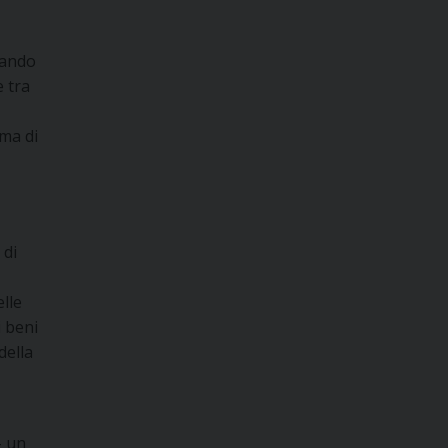
zando
e tra
ma di
 di
elle
i beni
della
– un