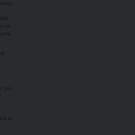
viando
lità
n cui
ipata
di
or più
z
ltà in