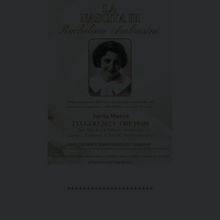
**********************