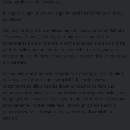
Gesù bambino e del Crocifisso.
In seguito si aprì una nuova esperienza: il trasferimento a Roma
per il liceo.
Qui, ospitata dalla Suore Missionarie del Sacro Cuore dell’Istituto
“Francesca Cabrini”, fu ben presto apprezzata per la sua
benevolenza e il suo candore. A Roma conobbe le ansie del triste
periodo bellico perché suo padre venne chiamato in guerra; ma,
anche in questa dolorosa circostanza, si mostrò ricca di speranza
e di serenità.
La sua personalità andava maturando e il suo profilo spirituale si
delineava con straordinaria semplicità. Rachelina viveva
costantemente alla presenza di Dio e nella ricerca della sua
volontà; contemplava l’esempio di Gesù e vi si ispirava nelle scelte
di ogni giorno; si accostava ai sacramenti con fervore e meditava
assiduamente i misteri della fede; nutriva un grande spirito di
generosità verso il prossimo ed era pronta e disponibile al
servizio.