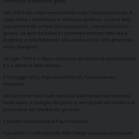
commossa di tantissima gente.
Nel 1958 il suo corpo venne traferito nella Chiesa parrocchiale di
Santa Maria e Sant’Alessio in Venticano (Avellino). La fama della
sua santità andò sempre più sviluppandosi, soprattutto presso i
giovani, dai quali Rachelina è considerata esempio nella vita di
preghiera, e nell’affidamento alla volontà di Dio, nella generosità
verso i bisognosi.
L’8 luglio 1995 si è chiuso il processo diocesano di canonizzazione
e si è aperta la fase romana.
Il 10 maggio 2012, Papa Benedetto XVI, l’ha proclamata
Venerabile.
Nel suo nome sono state realizzate dalla fondazione omonima
molte opere a sostegno dei poveri in diverse parti del mondo e di
promozione del volontariato giovanile.
È proprio vera la parola di Papa Francesco:
“La santità è il volto più bello della Chiesa” (
Gaudete et Exsultate