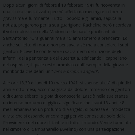
Dopo alcuni giorni di febbre il 18 febbraio 1941 fu ricoverata in
una clinica specializzata perché affetta da meningite in forma
gravissima e fulminante. Tutto il popolo e gli amici, saputa la
notizia, pregarono per la sua guarigione. Rachelina però ricordava
il volto dolcissimo della Madonna e le parole pacificanti di
Sant’Antonio: “Ora guarirai ma a 15 anni tornerò a prenderti”! Ed
anche sul letto di morte non pensava a sé ma a consolare i suoi
genitori. Ricevette con fervore i sacramenti dell’unzione degli
infermi, della penitenza e dell’eucaristia, edificando il cappellano
dell’ospedale, il quale restò ammirato dall’esempio della giovane
moribonda che definì un “
vero e proprio angelo
”.
Alle ore 13,30 di lunedì 10 marzo 1941, si spense all’età di quindici
anni e otto mesi, accompagnata dal dolore immenso dei genitori
e di quanti ebbero la gioia di conoscerla. Lasciò nella sua stanza
un intenso profumo di giglio a significare che i suoi 15 anni e 8
mesi emanavano un profumo di Vangelo, di purezza e limpidezza
di vita che si espande ancora oggi per vie conosciute solo dalla
Provvidenza nel cuore di tanti e in tutto il mondo. Venne tumulata
nel cimitero di Campanarello (Avellino) con una partecipazione