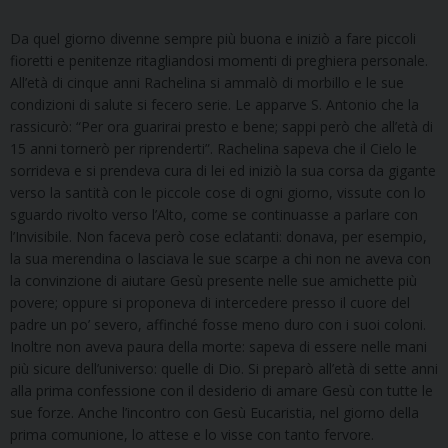
Da quel giorno divenne sempre più buona e iniziò a fare piccoli
fioretti e penitenze ritagliandosi momenti di preghiera personale.
All’età di cinque anni Rachelina si ammalò di morbillo e le sue
condizioni di salute si fecero serie. Le apparve S. Antonio che la
rassicurò: “Per ora guarirai presto e bene; sappi però che all’età di
15 anni tornerò per riprenderti”. Rachelina sapeva che il Cielo le
sorrideva e si prendeva cura di lei ed iniziò la sua corsa da gigante
verso la santità con le piccole cose di ogni giorno, vissute con lo
sguardo rivolto verso l’Alto, come se continuasse a parlare con
l’Invisibile. Non faceva però cose eclatanti: donava, per esempio,
la sua merendina o lasciava le sue scarpe a chi non ne aveva con
la convinzione di aiutare Gesù presente nelle sue amichette più
povere; oppure si proponeva di intercedere presso il cuore del
padre un po’ severo, affinché fosse meno duro con i suoi coloni.
Inoltre non aveva paura della morte: sapeva di essere nelle mani
più sicure dell’universo: quelle di Dio. Si preparò all’età di sette anni
alla prima confessione con il desiderio di amare Gesù con tutte le
sue forze. Anche l’incontro con Gesù Eucaristia, nel giorno della
prima comunione, lo attese e lo visse con tanto fervore.