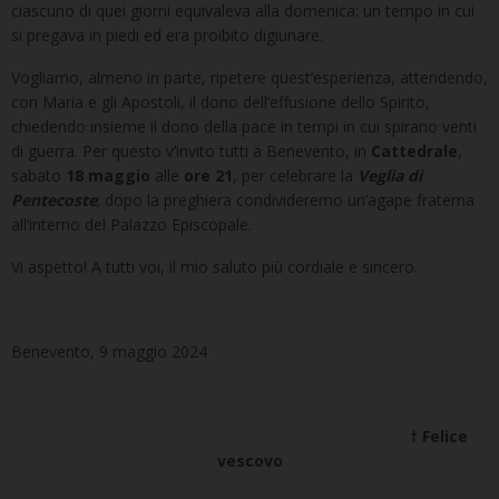
ciascuno di quei giorni equivaleva alla domenica: un tempo in cui
si pregava in piedi ed era proibito digiunare.
Vogliamo, almeno in parte, ripetere quest’esperienza, attendendo,
con Maria e gli Apostoli, il dono dell’effusione dello Spirito,
chiedendo insieme il dono della pace in tempi in cui spirano venti
di guerra. Per questo v’invito tutti a Benevento, in
Cattedrale
,
sabato
18 maggio
alle
ore 21
, per celebrare la
Veglia
di
Pentecoste
; dopo la preghiera condivideremo un’agape fraterna
all’interno del Palazzo Episcopale.
Vi aspetto! A tutti voi, il mio saluto più cordiale e sincero.
Benevento, 9 maggio 2024
† Felice
vescovo