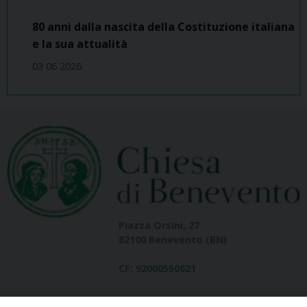
80 anni dalla nascita della Costituzione italiana
e la sua attualità
03 06 2026
Piazza Orsini, 27
82100 Benevento (BN)
CF: 92000550621