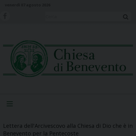
S
venerdì 07 agosto 2026
k
i
Cerca
p
t
o
c
o
n
t
e
n
t
Menu
Lettera dell'Arcivescovo alla Chiesa di Dio che è in
Benevento per la Pentecoste