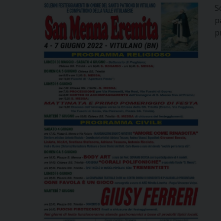
S
p
p