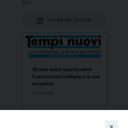
(Bn)
PLANNING DIOCESI
80 anni dalla nascita della
Costituzione italiana e la sua
attualità
03 06 2026
Dove siamo
contatti