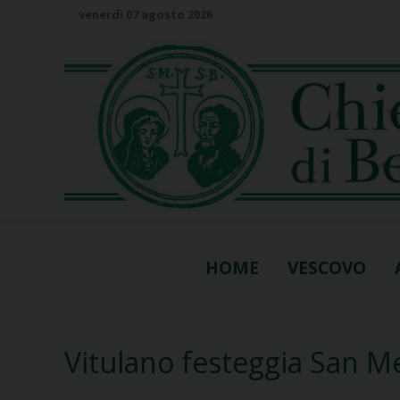
S
venerdì 07 agosto 2026
k
i
p
t
o
c
o
n
t
e
n
HOME
VESCOVO
t
Vitulano festeggia San 