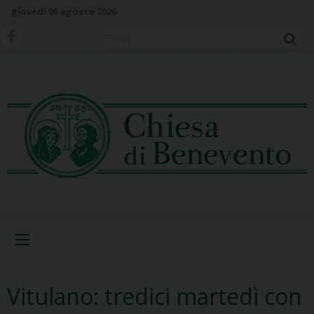
S
giovedì 06 agosto 2026
k
i
Cerca
p
t
o
c
o
n
t
e
n
t
Menu
Vitulano: tredici martedì con