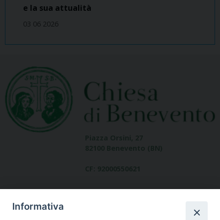
e la sua attualità
03 06 2026
Piazza Orsini, 27
82100 Benevento (BN)
CF: 92000550621
Informativa