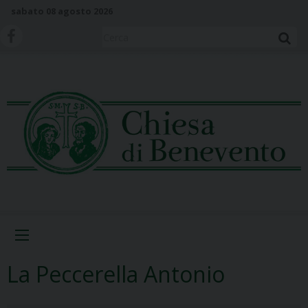
S
sabato 08 agosto 2026
k
i
Cerca
p
t
o
c
o
n
t
e
n
t
Menu
La Peccerella Antonio