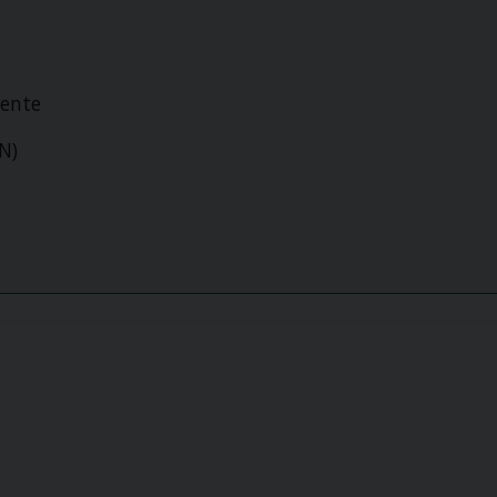
ente
N)