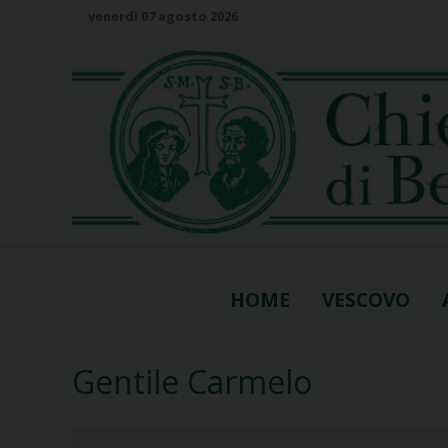
S
venerdì 07 agosto 2026
k
i
p
t
o
c
o
n
t
e
n
HOME
VESCOVO
t
Gentile Carmelo