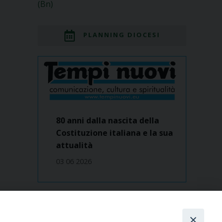
(Bn)
PLANNING DIOCESI
80 anni dalla nascita della
Costituzione italiana e la sua
attualità
03 06 2026
Dove siamo
contatti