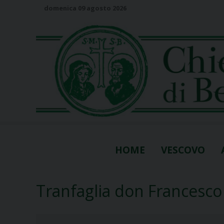
S
domenica 09 agosto 2026
k
i
p
t
o
c
o
n
t
e
n
HOME
VESCOVO
t
Tranfaglia don Francesco