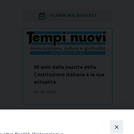
PLANNING DIOCESI
80 anni dalla nascita della
Costituzione italiana e la sua
attualità
03 06 2026
Dove siamo
contatti