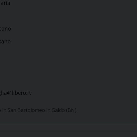
aria
esano
esano
lia@libero.it
o in San Bartolomeo in Galdo (BN).