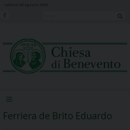
S
sabato 08 agosto 2026
k
i
Cerca
p
t
o
c
o
n
t
e
n
t
Menu
Ferriera de Brito Eduardo