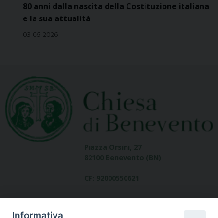
80 anni dalla nascita della Costituzione italiana
e la sua attualità
03 06 2026
Piazza Orsini, 27
82100 Benevento (BN)
CF: 92000550621
Informativa