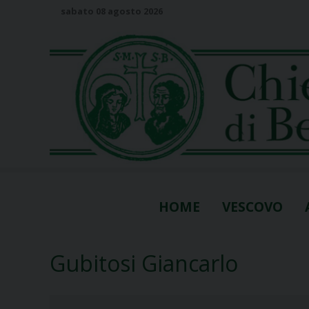
S
sabato 08 agosto 2026
k
i
p
t
o
c
o
n
t
e
n
HOME
VESCOVO
t
Gubitosi Giancarlo