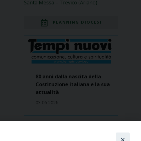
Santa Messa – Trevico (Ariano)
PLANNING DIOCESI
80 anni dalla nascita della
Costituzione italiana e la sua
attualità
03 06 2026
Dove siamo
contatti