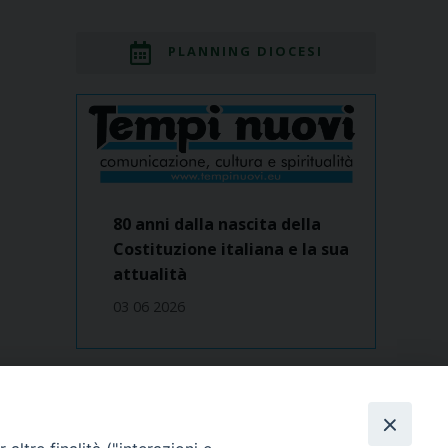
PLANNING DIOCESI
80 anni dalla nascita della
Costituzione italiana e la sua
attualità
03 06 2026
Dove siamo
contatti