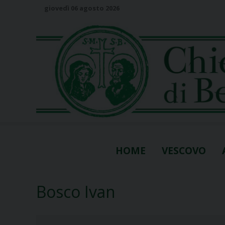
S
giovedì 06 agosto 2026
k
i
p
t
o
c
o
n
t
e
n
HOME
VESCOVO
t
Bosco Ivan