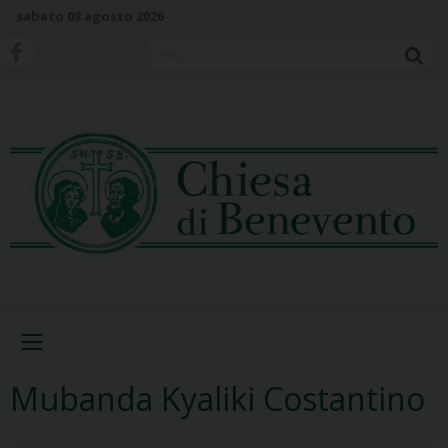
S
sabato 08 agosto 2026
k
i
Cerca
p
t
o
c
o
n
t
e
n
t
Menu
Mubanda Kyaliki Costantino