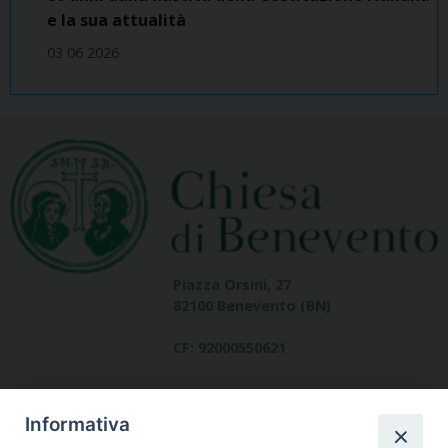
e la sua attualità
03 06 2026
Piazza Orsini, 27
82100 Benevento (BN)
CF: 92000550621
Informativa