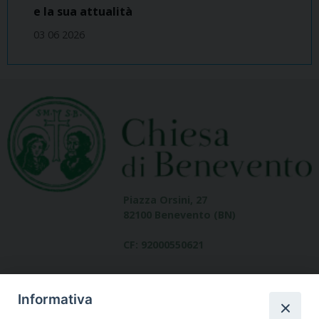
e la sua attualità
03 06 2026
Piazza Orsini, 27
82100 Benevento (BN)
CF: 92000550621
Informativa