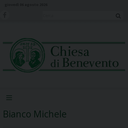
S
giovedì 06 agosto 2026
k
i
Cerca
p
t
o
c
o
n
t
e
n
t
Menu
Bianco Michele